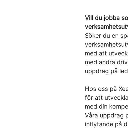
Vill du jobba 
verksamhetsut
Söker du en sp
verksamhetsutv
med att utveck
med andra driv
uppdrag på ledn
Hos oss på Xeed
för att utveckl
med din kompet
Våra uppdrag p
inflytande på d