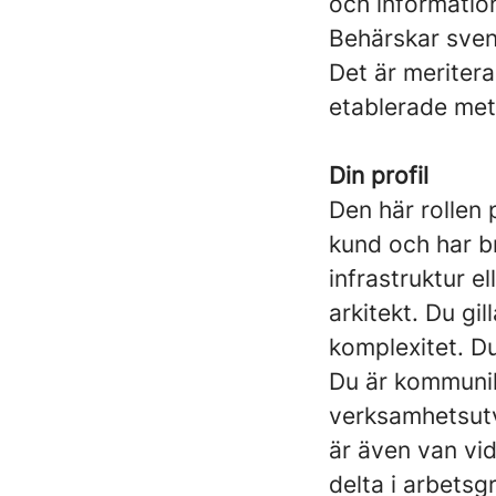
och informatio
Behärskar sven
Det är meritera
etablerade met
Din profil
Den här rollen 
kund och har br
infrastruktur e
arkitekt. Du gi
komplexitet. Du
Du är kommunik
verksamhetsutv
är även van vid
delta i arbetsg