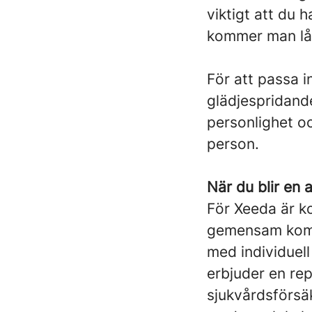
viktigt att du h
kommer man lå
För att passa i
glädjespridande
personlighet o
person.
När du blir en 
För Xeeda är k
gemensam komp
med individuell
erbjuder en rep
sjukvårdsförsäkr