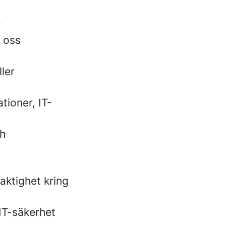
r
d oss
ler
tioner, IT-
ch
ktighet kring
IT-säkerhet