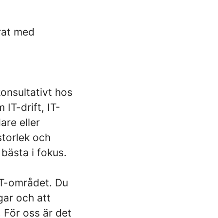
erat med
onsultativt hos
IT-drift, IT-
are eller
storlek och
bästa i fokus.
IT-området. Du
gar och att
 För oss är det