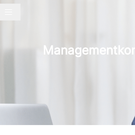
Dela sidan
KARRIÄRMENY
Managementkons