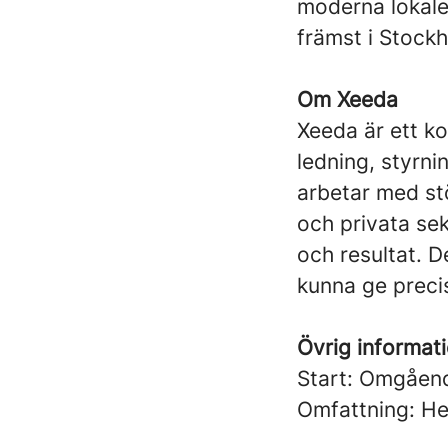
moderna lokale
främst i Stock
Om Xeeda
Xeeda är ett k
ledning, styrn
arbetar med st
och privata se
och resultat. D
kunna ge preci
Övrig informat
Start: Omgåen
Omfattning: He