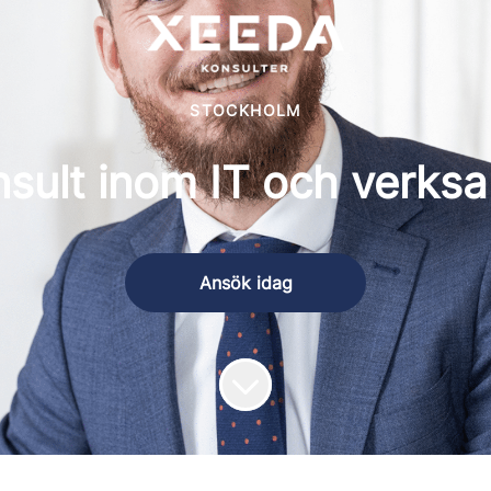
STOCKHOLM
ult inom IT och verksa
Ansök idag