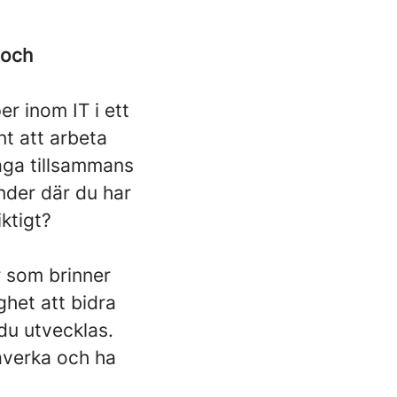
 och
r inom IT i ett
t att arbeta
åga tillsammans
nder där du har
ktigt?
r som brinner
ghet att bidra
du utvecklas.
åverka och ha