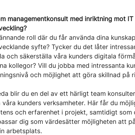
som managementkonsult med inriktning mot IT
veckling?
ännande roll där du får använda dina kunskape
ecklande syfte? Tycker du det låter intressan
la och säkerställa våra kunders digitala förm
na kollegor? Vill du jobba med intressanta ku
ingsnivå och möjlighet att göra skillnad på ri
a blir du en del av ett härligt team konsulte
a våra kunders verksamheter. Här får du möjli
ens och erfarenhet i projekt, samtidigt som 
assar dig som värdesätter möjligheten att p
in arbetsplats.