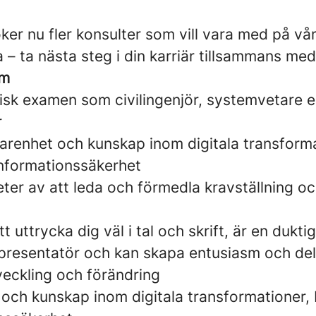
ker nu fler konsulter som vill vara med på vå
 – ta nästa steg i din karriär tillsammans me
om
sk examen som civilingenjör, systemvetare el
r
arenhet och kunskap inom digitala transforma
informationssäkerhet
ter av att leda och förmedla kravställning o
 uttrycka dig väl i tal och skrift, är en duktig
resentatör och kan skapa entusiasm och dela
veckling och förändring
 och kunskap inom digitala transformationer, 